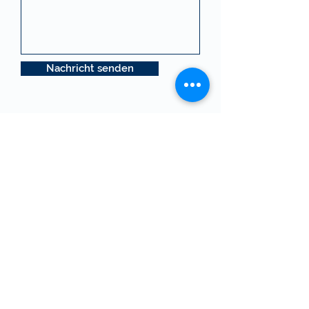
Nachricht senden
Offizieller Partner des MEDISERVICE
VSAO-ASMAC
MediFox GmbH,
Zürichstrasse 229, 8122 Binz